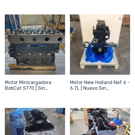
EP6DT
periféricos
1
/
4
Motor Minicargadora
Motor New Holland Nef 6 -
BobCat S770 | Sin
6.7L | Nuevo Sin
periféricos
periféricos
1
/
5