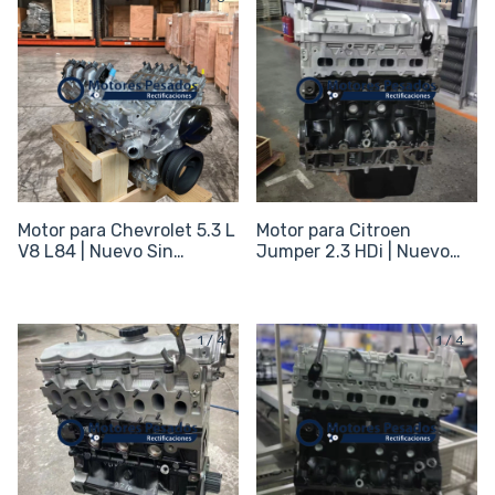
Motor para Chevrolet 5.3 L
Motor para Citroen
V8 L84 | Nuevo Sin
Jumper 2.3 HDi | Nuevo
periféricos
Sin periféricos
1
/
4
1
/
4