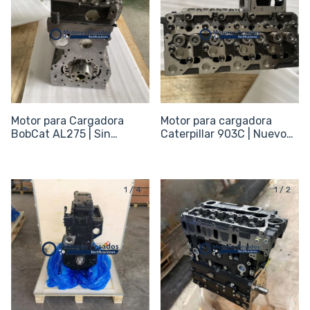
Motor para Cargadora
Motor para cargadora
BobCat AL275 | Sin
Caterpillar 903C | Nuevo
periféricos
Sin periféricos
1
/
4
1
/
2