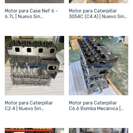
Motor para Case Nef 6 -
Motor para Caterpillar
6.7L | Nuevo Sin
3054C (C4.4) | Nuevo Sin
periféricos
periféricos
1
/
6
1
/
6
Motor para Caterpillar
Motor para Caterpillar
C2.4 | Nuevo Sin
C6.6 Bomba Mecánica |
periféricos
Nuevo Sin periféricos
1
/
3
1
/
4