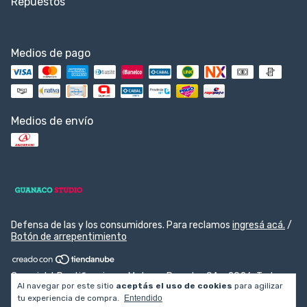
Repuestos
Medios de pago
Medios de envío
Defensa de las y los consumidores. Para reclamos
ingresá acá.
/
Botón de arrepentimiento
Copyright Rectificaciones Motores Pesados SA - 2026. Todos
Al navegar por este sitio
aceptás el uso de cookies
para agilizar
los derechos reservados.
tu experiencia de compra.
Entendido