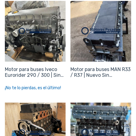
Motor para buses Iveco
Motor para buses MAN R33
Eurorider 290 / 300 | Sin
/ R37 | Nuevo Sin
periféricos
periféricos
¡No te lo pierdas, es el último!
1
/
4
1
/
2