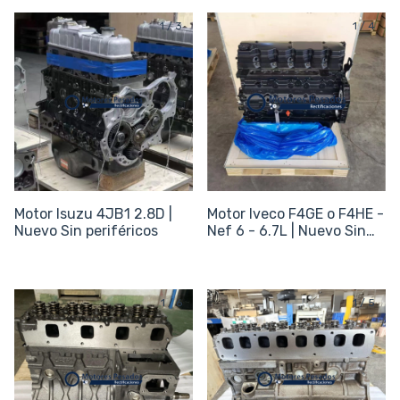
1
/
3
1
/
4
Motor Isuzu 4JB1 2.8D |
Motor Iveco F4GE o F4HE -
Nuevo Sin periféricos
Nef 6 - 6.7L | Nuevo Sin
periféricos
1
/
6
1
/
5