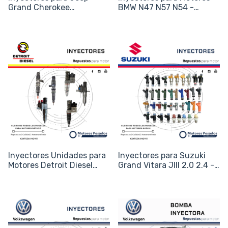
Grand Cherokee
BMW N47 N57 N54 -
Renegade Compass -
Códigos 13537585261 /
Motores CRD MultiJet -
13538508155
Código 0445110520
Inyectores Unidades para
Inyectores para Suzuki
Motores Detroit Diesel
Grand Vitara JIII 2.0 2.4 -
Serie 60 71 92 - Códigos
Swift 1.5 - Código 15710-
5235580 / N70
65J00