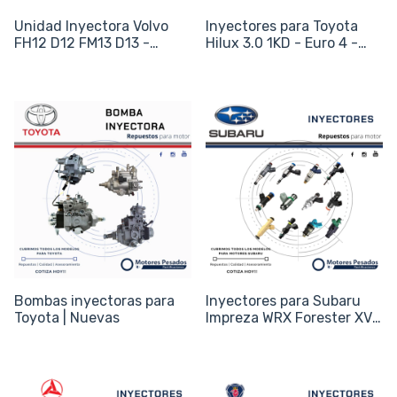
Unidad Inyectora Volvo
Inyectores para Toyota
FH12 D12 FM13 D13 -
Hilux 3.0 1KD - Euro 4 -
Excavadora EC210 -
Código 23670-0L090 /
Código BEBE4D24002
095000-8290
Bombas inyectoras para
Inyectores para Subaru
Toyota | Nuevas
Impreza WRX Forester XV -
Motor Boxer EJ20 EJ25 -
Código 16611-AA720