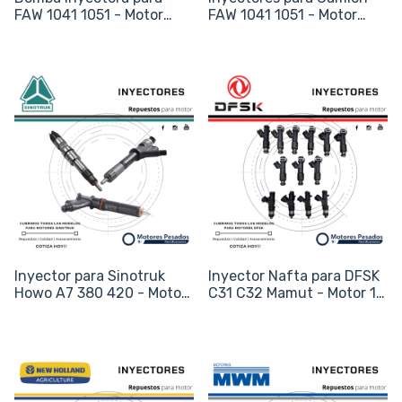
FAW 1041 1051 - Motor
FAW 1041 1051 - Motor
Xichai - Sistema Bosch
Xichai Deutz - Bosch
Inyector para Sinotruk
Inyector Nafta para DFSK
Howo A7 380 420 - Motor
C31 C32 Mamut - Motor 1.5
D12 Denso - Código
DK15 - Código 28231014
095000-8011