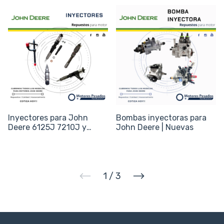
Inyectores para John
Bombas inyectoras para
Deere 6125J 7210J y
John Deere | Nuevas
Cosechadoras - Código
RE546784 / RE529117
1
/
3