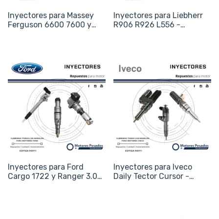
Inyectores para Massey
Inyectores para Liebherr
Ferguson 6600 7600 y
R906 R926 L556 -
Perkins 1104 - Código
Motores D934 D936 -
2645A747 / 0445120235
Código 10116587
Inyectores para Ford
Inyectores para Iveco
Cargo 1722 y Ranger 3.0
Daily Tector Cursor -
3.2 - Códigos 0445120007
Códigos 0445120007 /
/ 0445110249
0445110248