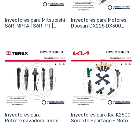
Inyectores para Mitsubishi
Inyectores para Motores
S6R-MPTA | S6R-PT |
Doosan DX225 DX300
24.5L
DL06 DL08 - Códigos
0445120040 / 65.10401-
7002
Inyectores para
Inyectores para Kia K2500
Retroexcavadora Terex
Sorento Sportage - Motor
860 970 - Motor Perkins
D4CB CRDi - Código
1104 - Código 2645A747
33800-4A710