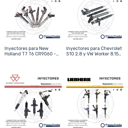
Inyectores para New
Inyectores para Chevrolet
Holland T7 T6 CR9060 -
S10 2.8 y VW Worker 8.150
Motor FPT Iveco NEF -
- Motor MWM TCE - Código
Código 0445120007
0445110243 /
0445120043