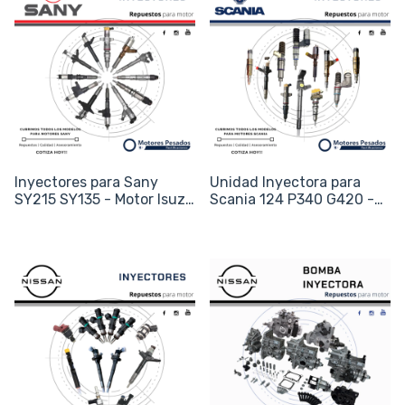
Inyectores para Sany
Unidad Inyectora para
SY215 SY135 - Motor Isuzu
Scania 124 P340 G420 -
4HK1 6HK1 - Código
Sistema PDE Bosch -
095000-6363
Código 1440576 /
0414701007