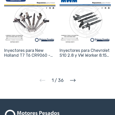
Inyectores para New
Inyectores para Chevrolet
Holland T7 T6 CR9060 -
S10 2.8 y VW Worker 8.150
Motor FPT Iveco NEF -
- Motor MWM TCE - Código
Código 0445120007
0445110243 /
0445120043
1
/
36