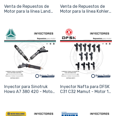
Venta de Repuestos de
Venta de Repuestos de
Motor para la línea Land
Motor para la línea Kohler
Rover (Defender,
(Industrial y Estacionarios)
Discovery y Freelander)
Inyector para Sinotruk
Inyector Nafta para DFSK
Howo A7 380 420 - Motor
C31 C32 Mamut - Motor 1.5
D12 Denso - Código
DK15 - Código 28231014
095000-8011