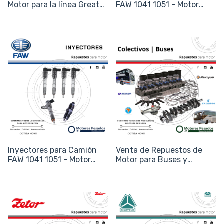
Motor para la línea Great
FAW 1041 1051 - Motor
Wall y Haval (Wingle, H2,
Xichai - Sistema Bosch
H6)
Inyectores para Camión
Venta de Repuestos de
FAW 1041 1051 - Motor
Motor para Buses y
Xichai Deutz - Bosch
Ómnibus (Mercedes-Benz,
Scania, Volvo e Iveco)