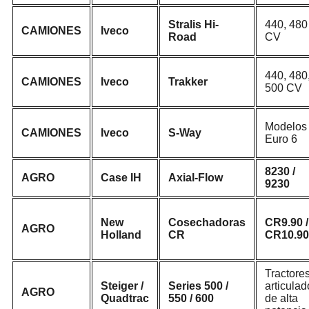
Stralis Hi-
440, 480
CAMIONES
Iveco
Road
CV
440, 480
CAMIONES
Iveco
Trakker
500 CV
Modelos
CAMIONES
Iveco
S-Way
Euro 6
8230 /
AGRO
Case IH
Axial-Flow
9230
New
Cosechadoras
CR9.90 /
AGRO
Holland
CR
CR10.90
Tractore
Steiger /
Series 500 /
articulad
AGRO
Quadtrac
550 / 600
de alta