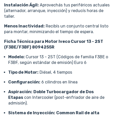
Instalación Ágil:
Aprovechás tus periféricos actuales
(alternador, arranque, inyección) y reducís horas de
taller.
Menos Inactividad:
Recibís un conjunto central listo
para montar, minimizando el tiempo de espera.
Ficha Técnica para Motor Iveco Cursor 13 - 2ST
(F3BE/F3BF)
8094255R
Modelo:
Cursor 13 - 2ST (Códigos de familia F3BE o
F3BF, según estándar de emisión) Euro 6
Tipo de Motor:
Diésel, 4 tiempos
Configuración:
6 cilindros en línea
Aspiración:
Doble Turbocargador de Dos
Etapas
con Intercooler (post-enfriador de aire de
admisión).
Sistema de Inyección:
Common Rail de alta