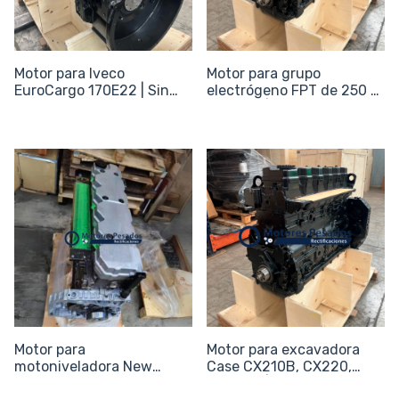
Motor para Iveco
Motor para grupo
EuroCargo 170E22 | Sin
electrógeno FPT de 250 -
periféricos
400 kVA | Sin periféricos
Motor para
Motor para excavadora
motoniveladora New
Case CX210B, CX220,
Holland RG170.B, RG200.B
CX240B | Sin periféricos