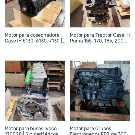
Motor para cosechadora
Motor para Tractor Case IH
Case IH 5130, 6130, 7130 |
Puma 155, 170, 185, 200,
Sin periféricos
215, 225 | Sin periféricos
1
/
2
Motor para buses Iveco
Motor para Grupos
170S28 | Sin periféricos
Electrógenos FPT de 300 -