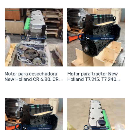
| Sin periféricos
Motor para cosechadora
Motor para tractor New
New Holland CR 6.80, CR
Holland T7.215, T7.240,
7.80, CX 8.80 | Sin
T7.245, T7.260 | Sin
periféricos
periféricos