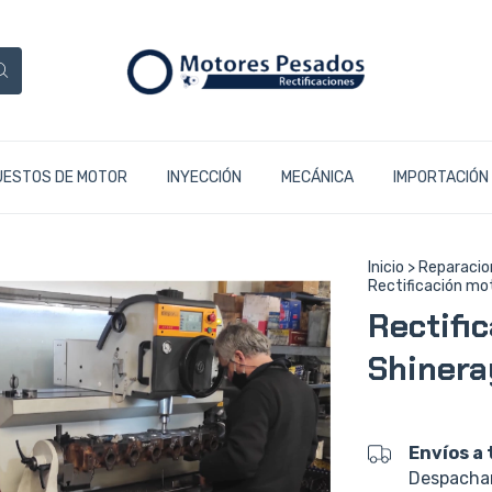
UESTOS DE MOTOR
INYECCIÓN
MECÁNICA
IMPORTACIÓN
Inicio
>
Reparacio
Rectificación mo
Rectifi
Shinera
Envíos a 
Despacham