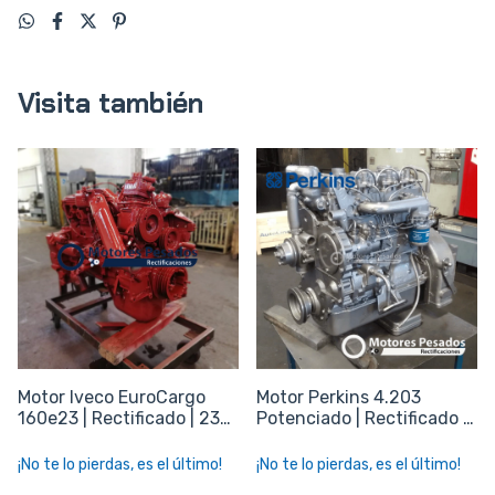
Visita también
Motor Iveco EuroCargo
Motor Perkins 4.203
160e23 | Rectificado | 230
Potenciado | Rectificado |
hp
85 hp
¡No te lo pierdas, es el último!
¡No te lo pierdas, es el último!