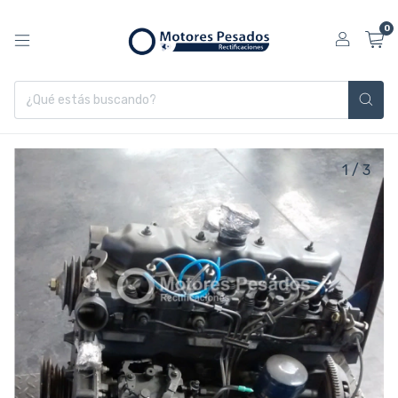
0
1
/
3