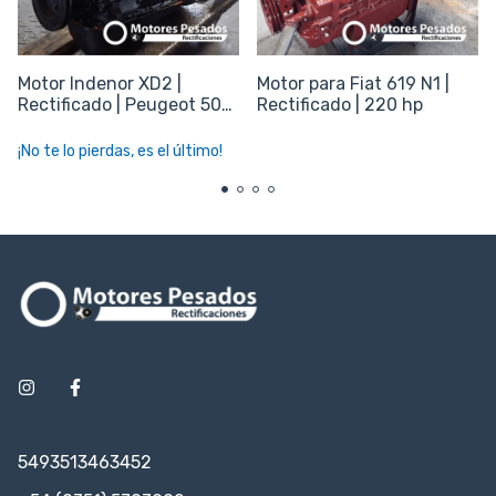
Motor Indenor XD2 |
Motor para Fiat 619 N1 |
Rectificado | Peugeot 504
Rectificado | 220 hp
- Pick Up 504
¡No te lo pierdas, es el último!
5493513463452