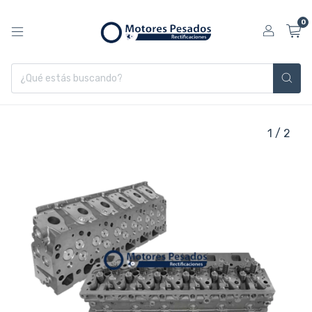
0
1
/
2