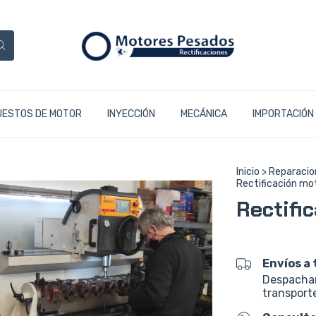
UESTOS DE MOTOR
INYECCIÓN
MECÁNICA
IMPORTACIÓN
Inicio
>
Reparacio
Rectificación mo
Rectifi
Envíos a 
Despacham
transporte