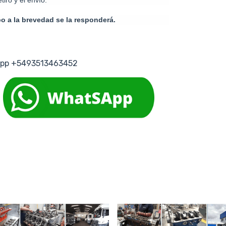
iro y el envío.
o a la brevedad se la responderá.
tsapp +5493513463452