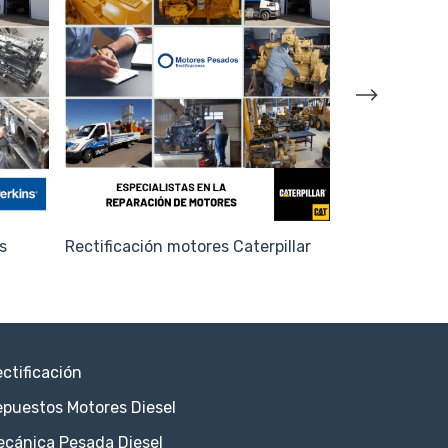
s
Rectificación motores Caterpillar
Rectificació
ctificación
puestos Motores Diesel
ecánica Pesada Diesel