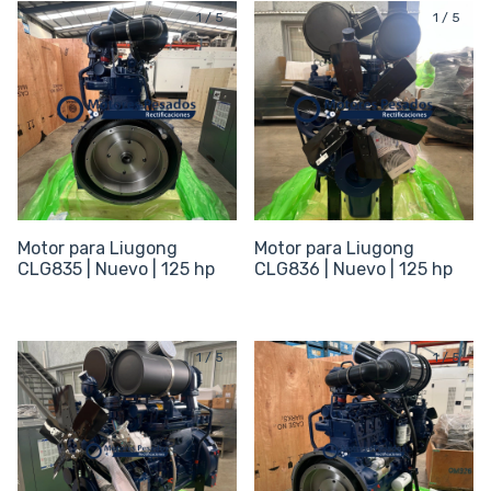
1
/
5
1
/
5
Motor para Liugong
Motor para Liugong
CLG835 | Nuevo | 125 hp
CLG836 | Nuevo | 125 hp
1
/
5
1
/
5