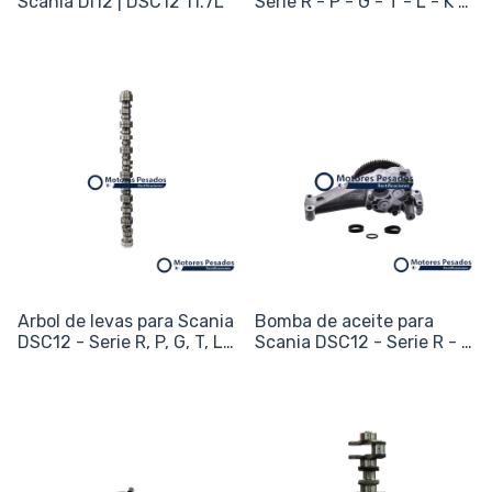
Scania DI12 | DSC12 11.7L
Serie R - P - G - T - L - K /
360 / 400 / 420 - 11.7L
Arbol de levas para Scania
Bomba de aceite para
DSC12 - Serie R, P, G, T, L,
Scania DSC12 - Serie R - P
K / 360 / 400 / 420 - 11.7L
- G - T - L - K / 360 / 400
/ 420 - 11.7L