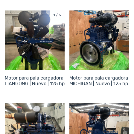
1
/
5
1
/
5
Motor para pala cargadora
Motor para pala cargadora
LIANGONG | Nuevo | 125 hp
MICHIGAN | Nuevo | 125 hp
1
/
5
1
/
5