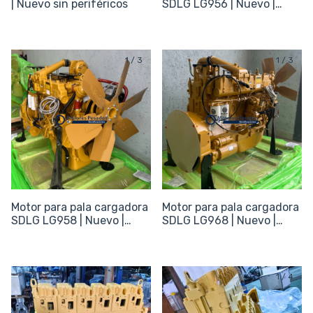
| Nuevo sin periféricos
SDLG LG956 | Nuevo |
215hp
1
/
3
1
/
3
Motor para pala cargadora
Motor para pala cargadora
SDLG LG958 | Nuevo |
SDLG LG968 | Nuevo |
215hp
215hp
1
/
4
1
/
4