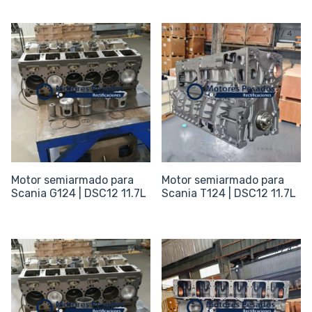
1
/
4
1
/
4
Motor semiarmado para
Motor semiarmado para
Scania G124 | DSC12 11.7L
Scania T124 | DSC12 11.7L
1
/
4
1
/
4