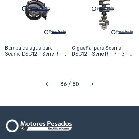
Bomba de agua para
Cigueñal para Scania
Scania DSC12 - Serie R - P
DSC12 - Serie R - P - G - T
- G - T - L - K / 360 / 400
- L - K / 360 / 400 / 420 -
/ 420 - 11.7L
11.7L
36
/
50