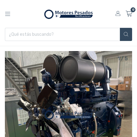
0
1
/
5