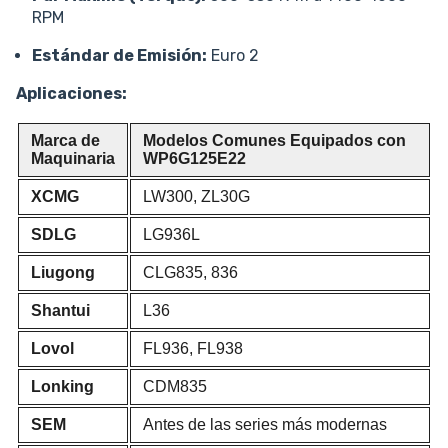
RPM
Estándar de Emisión:
Euro 2
Aplicaciones:
Marca de
Modelos Comunes Equipados con
Maquinaria
WP6G125E22
XCMG
LW300, ZL30G
SDLG
LG936L
Liugong
CLG835, 836
Shantui
L36
Lovol
FL936, FL938
Lonking
CDM835
SEM
Antes de las series más modernas