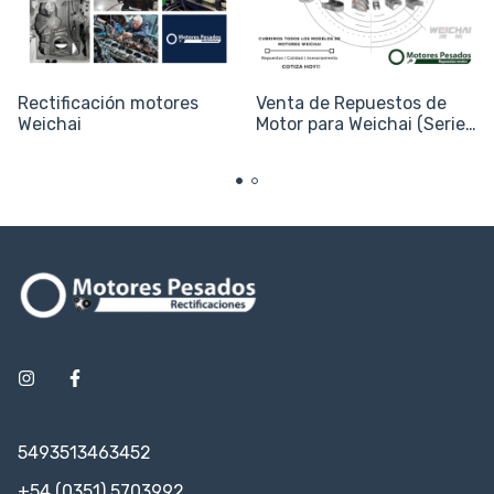
Rectificación motores
Venta de Repuestos de
Weichai
Motor para Weichai (Series
WD615, WP10 y WP12)
5493513463452
+54 (0351) 5703992