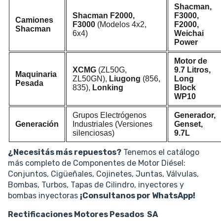
Shacman,
Shacman F2000,
F3000,
Camiones
F3000
(Modelos 4x2,
F2000,
Shacman
6x4)
Weichai
Power
Motor de
XCMG
(ZL50G,
9.7 Litros,
Maquinaria
ZL50GN),
Liugong
(856,
Long
Pesada
835),
Lonking
Block
WP10
Grupos Electrógenos
Generador,
Generación
Industriales (Versiones
Genset,
silenciosas)
9.7L
¿Necesitás más repuestos?
Tenemos el catálogo
más completo de Componentes de Motor Diésel:
Conjuntos, Cigüeñales, Cojinetes, Juntas, Válvulas,
Bombas, Turbos, Tapas de Cilindro, inyectores y
bombas inyectoras
¡Consultanos por WhatsApp!
Rectificaciones Motores Pesados SA