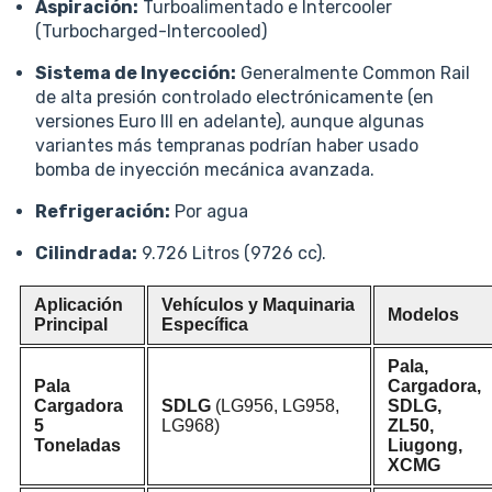
Aspiración:
Turboalimentado e Intercooler
(Turbocharged-Intercooled)
Sistema de Inyección:
Generalmente Common Rail
de alta presión controlado electrónicamente (en
versiones Euro III en adelante), aunque algunas
variantes más tempranas podrían haber usado
bomba de inyección mecánica avanzada.
Refrigeración:
Por agua
Cilindrada:
9.726 Litros (9726 cc).
Aplicación
Vehículos y Maquinaria
Modelos
Principal
Específica
Pala,
Pala
Cargadora,
Cargadora
SDLG
(LG956, LG958,
SDLG,
5
LG968)
ZL50,
Toneladas
Liugong,
XCMG