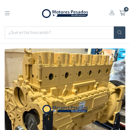
0
1
/
4