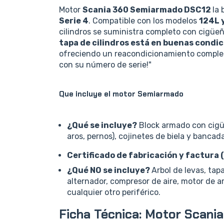
Motor
Scania 360 Semiarmado DSC12
la 
Serie 4
. Compatible con los modelos
124L 
cilindros se suministra completo con cigüeñ
tapa de cilindros está en buenas condi
ofreciendo un reacondicionamiento completo
con su número de serie!"
Que incluye el motor Semiarmado
¿Qué se incluye?
Block armado con cigüe
aros, pernos), cojinetes de biela y bancada
Certificado de fabricación y factura (
¿Qué NO se incluye?
Arbol de levas, tap
alternador, compresor de aire, motor de a
cualquier otro periférico.
Ficha Técnica: Motor Scani