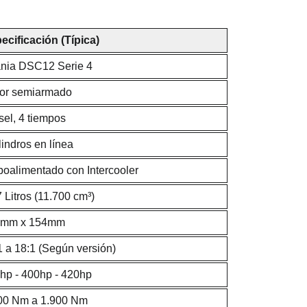
ecificación (Típica)
nia DSC12 Serie 4
or semiarmado
sel, 4 tiempos
lindros en línea
boalimentado con Intercooler
7 Litros (11.700 cm³)
7mm x 154mm
1
a
18:1
(Según versión)
hp - 400hp - 420hp
00 Nm
a
1.900 Nm