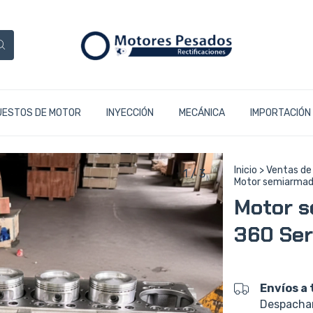
UESTOS DE MOTOR
INYECCIÓN
MECÁNICA
IMPORTACIÓN
Inicio
>
Ventas de
1
/
3
Motor semiarmado
Motor s
360 Seri
Envíos a 
Despacham