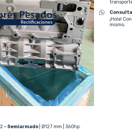
transporte
Consulta
¡Hola! Co
mismo.
12
- Semiarmado
| Ø127 mm | 360hp.