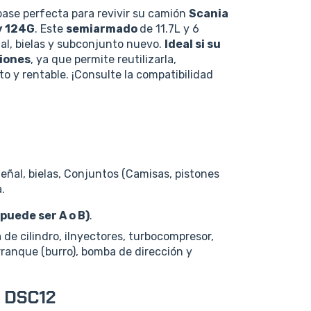
base perfecta para revivir su camión
Scania
y 124G
. Este
semiarmado
de 11.7L y 6
al, bielas y subconjunto nuevo.
Ideal si su
ciones
, ya que permite reutilizarla,
 y rentable. ¡Consulte la compatibilidad
ñal, bielas, Conjuntos (Camisas, pistones
.
puede ser A o B)
.
a de cilindro, iInyectores, turbocompresor,
rranque (burro), bomba de dirección y
a DSC12