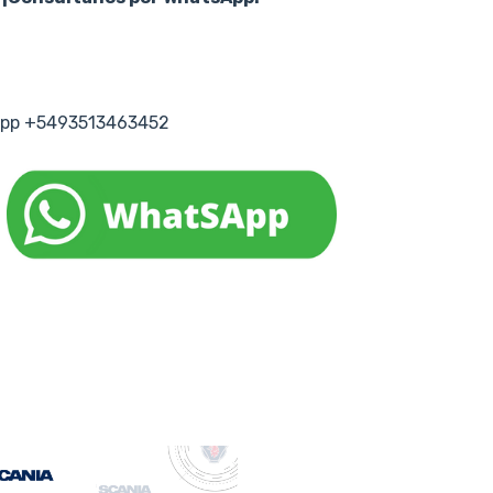
tsapp +5493513463452