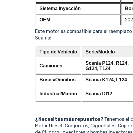
Sistema Inyección
Bom
OEM
202
Este motor es compatible para el reemplazo 
Scania:
Tipo de Vehículo
Serie/Modelo
Scania P124, R124,
Camiones
G124, T124
Buses/Ómnibus
Scania K124, L124
Industrial/Marino
Scania DI12
¿Necesitás más repuestos?
Tenemos el 
Motor Diésel: Conjuntos, Cigüeñales, Cojine
de Cilindro, inyectores y bombas inyectora