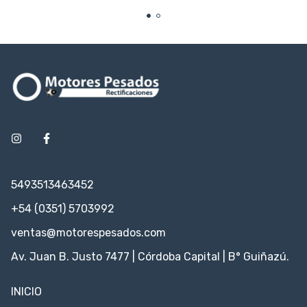
Yanmar 4TNV88 4TNV98 -
Código 729901-53100
5493513463452
+54 (0351) 5703992
ventas@motorespesados.com
Av. Juan B. Justo 7477 | Córdoba Capital | B° Guiñazú.
INICIO