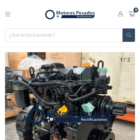
0
1
/
2