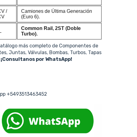
CV
/
Camiones de Última Generación
CV
(Euro 6).
Common Rail, 2ST (Doble
L
Turbo).
catálogo más completo de Componentes de
tes, Juntas, Válvulas, Bombas, Turbos, Tapas
s
¡Consultanos por WhatsApp!
tsapp +5493513463452