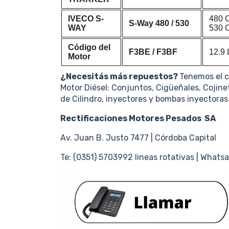
IVECO S-
480 
S-Way 480 / 530
WAY
530 
Código del
F3BE / F3BF
12.9 
Motor
¿Necesitás más repuestos?
Tenemos el 
Motor Diésel: Conjuntos, Cigüeñales, Cojine
de Cilindro, inyectores y bombas inyectora
Rectificaciones Motores Pesados SA
Av. Juan B. Justo 7477 | Córdoba Capital
Te: (0351) 5703992 lineas rotativas | Wha