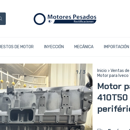
UESTOS DE MOTOR
INYECCIÓN
MECÁNICA
IMPORTACIÓN
Inicio
>
Ventas de
1
/
3
Motor para Iveco 
Motor p
410T50 
perifér