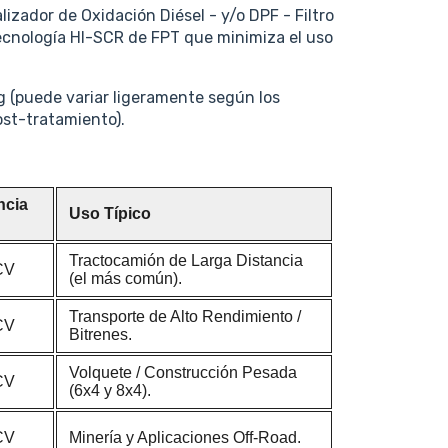
izador de Oxidación Diésel - y/o DPF - Filtro
tecnología HI-SCR de FPT que minimiza el uso
g (puede variar ligeramente según los
ost-tratamiento).
ncia
Uso Típico
Tractocamión de Larga Distancia
CV
(el más común).
Transporte de Alto Rendimiento /
CV
Bitrenes.
Volquete / Construcción Pesada
CV
(6x4 y 8x4).
CV
Minería y Aplicaciones Off-Road.