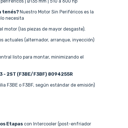
 periféricos | Ø135 mm | 510 a 600 hp
a tenés?
Nuestro Motor Sin Periféricos es la
lo necesita
el motor (las piezas de mayor desgaste).
s actuales (alternador, arranque, inyección)
ntral listo para montar, minimizando el
13 - 2ST (F3BE/F3BF)
8094255R
lia F3BE o F3BF, según estándar de emisión)
os Etapas
con Intercooler (post-enfriador