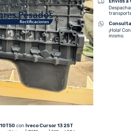
Envíos a 
Despacham
transporte
Consulta
¡Hola! Co
mismo.
410T50
con
Iveco Cursor 13
2ST