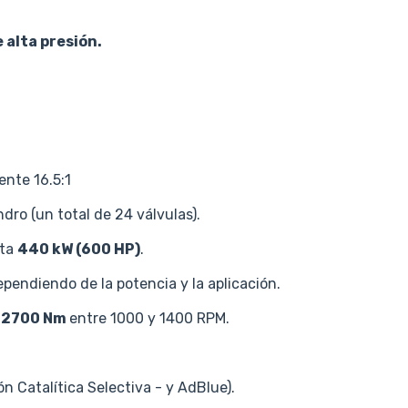
 alta presión.
nte 16.5:1
ndro (un total de 24 válvulas).
ta
440 kW (600 HP)
.
endiendo de la potencia y la aplicación.
a
2700 Nm
entre 1000 y 1400 RPM.
 Catalítica Selectiva - y AdBlue).