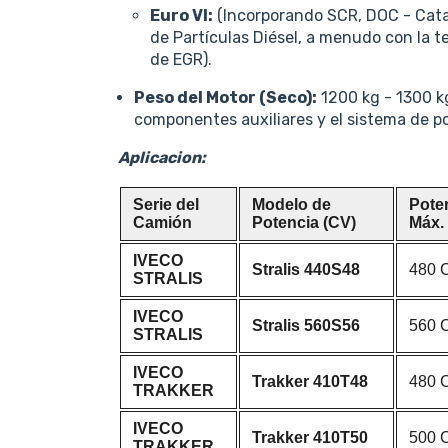
Euro VI:
(Incorporando SCR, DOC - Catal
de Partículas Diésel, a menudo con la 
de EGR).
Peso del Motor (Seco):
1200 kg - 1300 k
componentes auxiliares y el sistema de p
Aplicacion:
Serie del
Modelo de
Pote
Camión
Potencia (CV)
Máx.
IVECO
Stralis 440S48
480 
STRALIS
IVECO
Stralis 560S56
560 
STRALIS
IVECO
Trakker 410T48
480 
TRAKKER
IVECO
Trakker 410T50
500 
TRAKKER