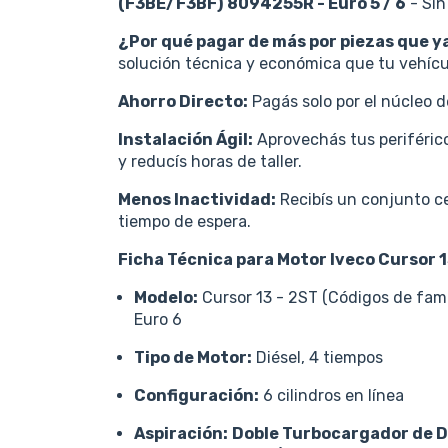
(F3BE/F3BF)
8094255R -
Euro 5 / 6
- Sin
¿Por qué pagar de más por piezas que y
solución técnica y económica que tu vehícu
Ahorro Directo:
Pagás solo por el núcleo d
Instalación Ágil:
Aprovechás tus periférico
y reducís horas de taller.
Menos Inactividad:
Recibís un conjunto ce
tiempo de espera.
Ficha Técnica para Motor Iveco Cursor 
Modelo:
Cursor 13 - 2ST (Códigos de fami
Euro 6
Tipo de Motor:
Diésel, 4 tiempos
Configuración:
6 cilindros en línea
Aspiración:
Doble Turbocargador de D