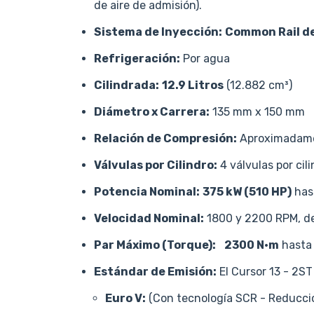
de aire de admisión).
Sistema de Inyección:
Common Rail de
Refrigeración:
Por agua
Cilindrada:
12.9 Litros
(12.882 cm³)
Diámetro x Carrera:
135 mm x 150 mm
Relación de Compresión:
Aproximadame
Válvulas por Cilindro:
4 válvulas por cili
Potencia Nominal:
375 kW (510 HP)
has
Velocidad Nominal:
1800 y 2200 RPM, dep
Par Máximo (Torque):
2300 N·m
hast
Estándar de Emisión:
El Cursor 13 - 2ST
Euro V:
(Con tecnología SCR - Reducción