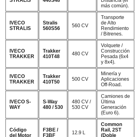
STRALIS
440S48
Distancia (el
más común).
Transporte
IVECO
Stralis
de Alto
560 CV
STRALIS
560S56
Rendimiento
/ Bitrenes.
Volquete /
IVECO
Trakker
Construcción
480 CV
TRAKKER
410T48
Pesada (6x4
y 8x4).
Minería y
IVECO
Trakker
500 CV
Aplicaciones
TRAKKER
410T50
Off-Road.
Camiones de
IVECO S-
S-Way
480 CV
/
Última
WAY
480 / 530
530 CV
Generación
(Euro 6).
Common
Código
F3BE /
Rail, 2ST
12.9 L
del Motor
F3BF
(Doble