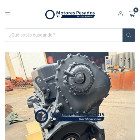
0
1
/
3