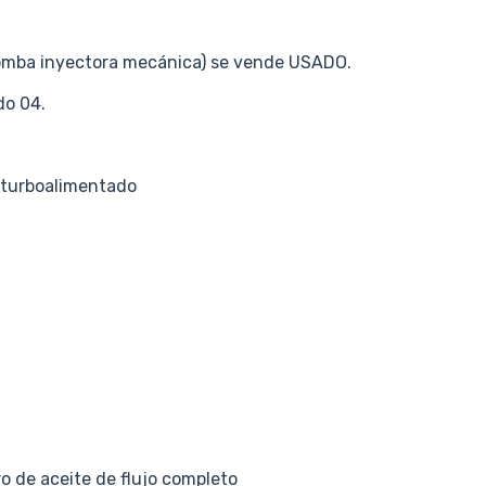
bomba inyectora mecánica) se vende USADO.
do 04.
a, turboalimentado
ro de aceite de flujo completo