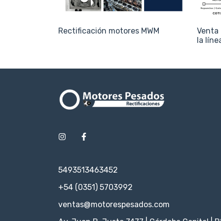
Rectificación motores MWM
Venta 
la lín
Camio
5493513463452
+54 (0351) 5703992
ventas@motorespesados.com