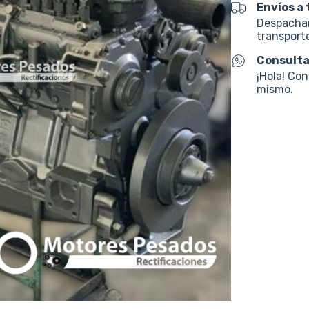
Envíos a 
Despacham
transporte
Consulta
¡Hola! Co
mismo.