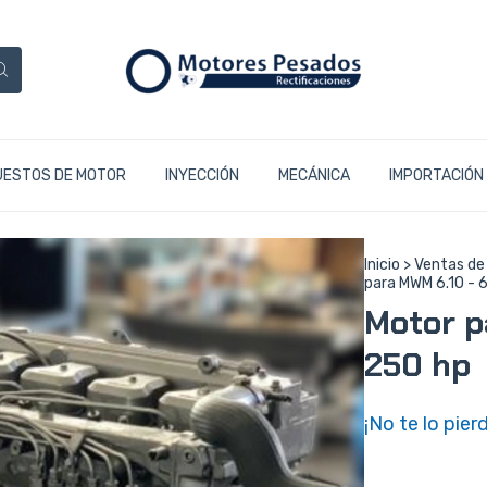
UESTOS DE MOTOR
INYECCIÓN
MECÁNICA
IMPORTACIÓN
Inicio
>
Ventas de
para MWM 6.10 - 6 
Motor pa
250 hp
¡No te lo pierd