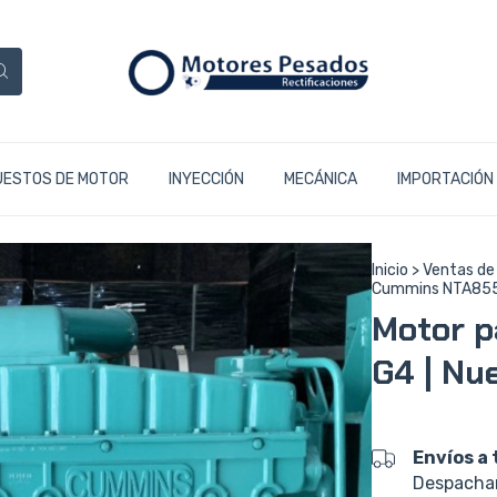
UESTOS DE MOTOR
INYECCIÓN
MECÁNICA
IMPORTACIÓN
Inicio
>
Ventas de
Cummins NTA855 -
Motor p
G4 | Nu
Envíos a 
Despacham