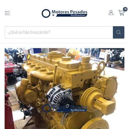
0
1
/
2