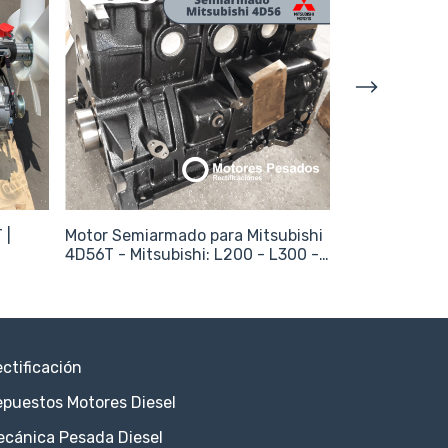
 |
Motor Semiarmado para Mitsubishi
Rectificación
4D56T - Mitsubishi: L200 - L300 -
Montero 2.5 TDI
ctificación
puestos Motores Diesel
ecánica Pesada Diesel