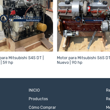
para Mitsubishi S4S DT |
Motor para Mitsubishi S6S DT
| 59 hp
Nuevo | 90 hp
INICIO
Re
Productos
Re
Cómo Comprar
M