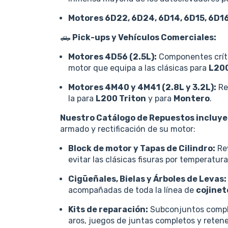
Motores 6D22, 6D24, 6D14, 6D15, 6D1
🛻
Pick-ups y Vehículos Comerciales:
Motores 4D56 (2.5L):
Componentes crític
motor que equipa a las clásicas para
L20
Motores 4M40 y 4M41 (2.8L y 3.2L):
Re
la para
L200 Triton
y para
Montero
.
Nuestro Catálogo de Repuestos incluye
armado y rectificación de su motor:
Block de motor y Tapas de Cilindro:
Rev
evitar las clásicas fisuras por temperatura
Cigüeñales, Bielas y Árboles de Levas:
acompañadas de toda la línea de
cojinet
Kits de reparación:
Subconjuntos comple
aros, juegos de juntas completos y retene