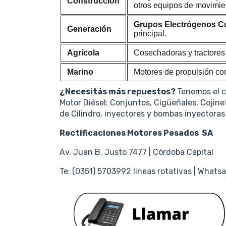
Construcción
otros equipos de movimien
Grupos Electrógenos 
Generación
principal.
Agrícola
Cosechadoras y tractores 
Marino
Motores de propulsión co
¿Necesitás más repuestos?
Tenemos el 
Motor Diésel: Conjuntos, Cigüeñales, Cojine
de Cilindro, inyectores y bombas inyectora
Rectificaciones Motores Pesados SA
Av. Juan B. Justo 7477 | Córdoba Capital
Te: (0351) 5703992 lineas rotativas | Wha