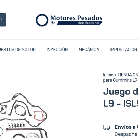
UESTOS DE MOTOR
INYECCIÓN
MECÁNICA
IMPORTACIÓN
Inicio
>
TIENDA ON
para Cummins L9 
Juego d
L9 - IS
Envíos a 
Despacham