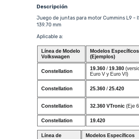
Descripción
Juego de juntas para motor Cummins L9 - IS
139.70 mm
Aplicable a:
Línea de Modelo
Modelos Específicos
Volkswagen
(Ejemplos)
19.360
/
19.380
(versi
Constellation
Euro V y Euro VI)
Constellation
25.360
/
25.420
Constellation
32.360 VTronic
(Eje 6
Constellation
19.420
Línea de
Modelos Específicos