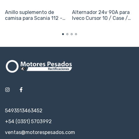
Anillo suplemento de
Alternador 24v 90A para
camisa para Scania 112 -
Iveco Cursor 10 / Case /
DS11
New Holland - F3AE -
10.3L
5493513463452
+54 (0351) 5703992
ventas@motorespesados.com