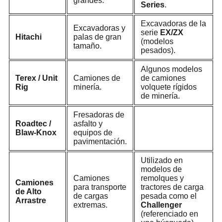
grandes.
Series
.
Excavadoras de la
Excavadoras y
serie
EX/ZX
Hitachi
palas de gran
(modelos
tamaño.
pesados).
Algunos modelos
Terex / Unit
Camiones de
de camiones
Rig
minería.
volquete rígidos
de minería.
Fresadoras de
Roadtec /
asfalto y
Blaw-Knox
equipos de
pavimentación.
Utilizado en
modelos de
Camiones
remolques y
Camiones
para transporte
tractores de carga
de Alto
de cargas
pesada como el
Arrastre
extremas.
Challenger
(referenciado en