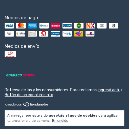
Medios de pago
Medios de envío
Defensa de las y los consumidores. Para reclamos
ingresá acá.
/
Botón de arrepentimiento
Copyright Rectificaciones Motores Pesados SA - 2026. Todos
Al navegar por este sitio
aceptás el uso de cookies
para agilizar
los derechos reservados.
tu experiencia de compra.
Entendido