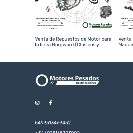
e Motor para
Venta de Repuestos de Motor para
Venta 
la línea Borgward (Clásicos y
Maquin
Diésel)
5493513463452