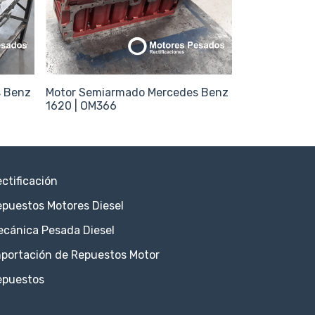
s Benz
Motor Semiarmado Mercedes Benz
Venta de Rep
1620 | OM366
Bedford (Líne
ctificación
puestos Motores Diesel
ecánica Pesada Diesel
portación de Repuestos Motor
epuestos